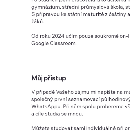
gymnázium, střední průmyslová škola, st
S přípravou ke státní maturitě z češtiny
žáků.
Od roku 2024 učím pouze soukromě on-li
Google Classroom.
Můj přístup
V případě Vašeho zájmu mi napište na ma
společný první seznamovací půlhodinov
WhatsAppu. Při něm spolu probereme vš
a cíle studia se mnou.
Můžete studovat sami individuálně při p