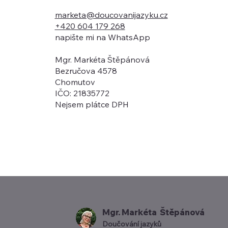
marketa@doucovanijazyku.cz
+420 604 179 268
napište mi na WhatsApp
Mgr. Markéta Štěpánová
Bezručova 4578
Chomutov
IČO: 21835772
Nejsem plátce DPH
Mgr. Markéta Štěpánová
Doučování jazyků