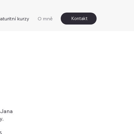
aturitní kurzy
O mně
Kontakt
a
ě Jana
y.
ě –