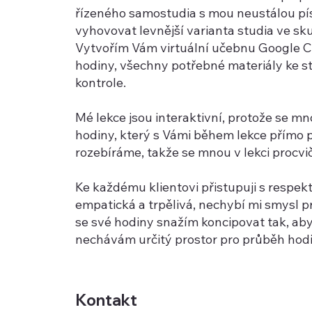
řízeného samostudia s mou neustálou p
vyhovovat levnější varianta studia ve sku
Vytvořím Vám virtuální učebnu Google Cl
hodiny, všechny potřebné materiály ke st
kontrole.
Mé lekce jsou interaktivní, protože se mn
hodiny, který s Vámi během lekce přímo p
rozebíráme, takže se mnou v lekci procv
Ke každému klientovi přistupuji s respe
empatická a trpělivá, nechybí mi smysl pr
se své hodiny snažím koncipovat tak, aby 
nechávám určitý prostor pro průběh hodin
Kontakt