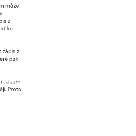
ám může
y.
is z
at ke
 zápis z
teré pak
ám. Jsem
ji. Proto