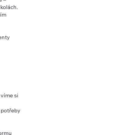
kolách.
cím
enty
víme si
 potřeby
formu