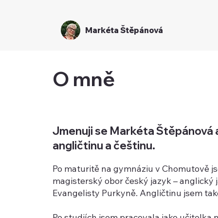
Markéta Štěpánová
O mně
Jmenuji se Markéta Štěpánová a
angličtinu a češtinu.
Po maturitě na gymnáziu v Chomutově jse
magisterský obor český jazyk – anglický 
Evangelisty Purkyně. Angličtinu jsem tak
Po studiích jsem pracovala jako učitelka