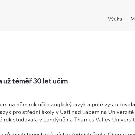
Výuka
M
 už téměř 30 let učím
m na něm rok učila anglický jazyk a poté vystudoval
jazyk pro střední školy v Ústí nad Labem na Univerzit
é rok studovala v Londýně na Thames Valley Universit
 na různých typech státních středních škol v Chomutov