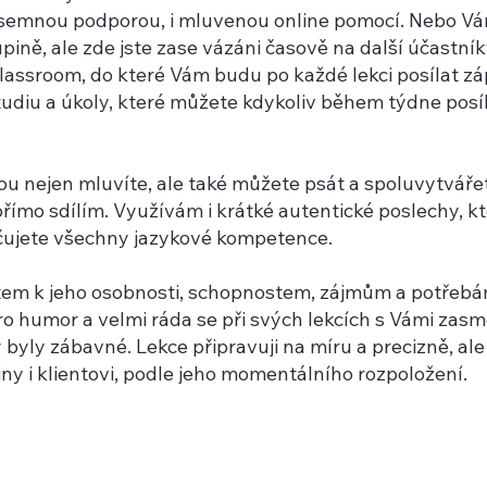
ísemnou podporou, i mluvenou online pomocí. Nebo V
pině, ale zde jste zase vázáni časově na další účastník
assroom, do které Vám budu po každé lekci posílat záp
udiu a úkoly, které můžete kdykoliv během týdne posíl
ou nejen mluvíte, ale také můžete psát a spoluvytvářet
římo sdílím. Využívám i krátké autentické poslechy, k
ičujete všechny jazykové kompetence.
ktem k jeho osobnosti, schopnostem, zájmům a potřeb
o humor a velmi ráda se při svých lekcích s Vámi zasmě
byly zábavné. Lekce připravuji na míru a precizně, ale
y i klientovi, podle jeho momentálního rozpoložení.